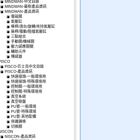
MINDMAN-中文目錄
MINDMAN-最新產品資訊
MINDMAN-產品資訊
電磁閥
氣壓缸
導桿/滑台/旋轉/夾持氣壓缸
無桿/電動/阻擋氣壓缸
三點組合
手動閥/機械閥
壓力感應開關
輔助元件
傳感器
PISCO
PISCO-匹士克中文目錄
PISCO-產品資訊
快速接頭-一般環境用
快速接頭-特殊環境用
控制閥-一般環境用
控制閥-特殊環境用
真空系統
真空吸盤
PU管-一般環境
PU管-特殊環境
PU管-其他配備
保護鍊條
切換閥
NISCON
NISCON-產品資訊