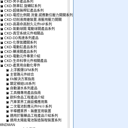
CKD-夾手產品系列
CKD-煞車缸.旋轉缸系列
CKD-超級無桿缸產品系列
CKD-電控比例閥.流量.感應數位壓力開關系列
CKD-切削液周邊裝置.液壓用壓力開關
產品
CKD-高壽命高耐久元件HP系列
CKD-氣動球閥.電動球閥產品系列
CKD-真空系統元件相關品
CKD-DD馬達系列產品
CKD-化學氣體閥系列
CKD-電動缸產品系列
CKD-藥液閥產品系列
CKD-電動元件專業介紹
CKD-生命科學元件相關產品
CKD-產業用自動化零件
上浮搬運GFM系列
主管路元件綜合
FA解決方案指南
鎖定模組UB系列
自動灑水系列產品
工具機專用產品指南
飲料食品工程產品介紹
汽車業界工廠設備應用集
二次電池對應元件P4※系列
半導體業界、無塵室用裝置
適用於醫藥品工程產品介紹系列
適用太陽能電池製造製程裝置系列
MINDMAN