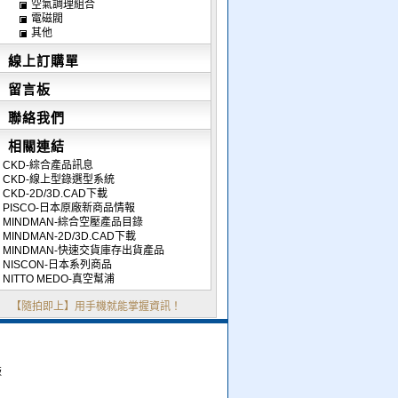
空氣調理組合
電磁閥
其他
線上訂購單
留言板
聯絡我們
相關連結
CKD-綜合產品訊息
CKD-線上型錄選型系統
CKD-2D/3D.CAD下載
PISCO-日本原廠新商品情報
MINDMAN-綜合空壓產品目錄
MINDMAN-2D/3D.CAD下載
MINDMAN-快速交貨庫存出貨產品
NISCON-日本系列商品
NITTO MEDO-真空幫浦
【隨拍即上】用手機就能掌握資訊！
版