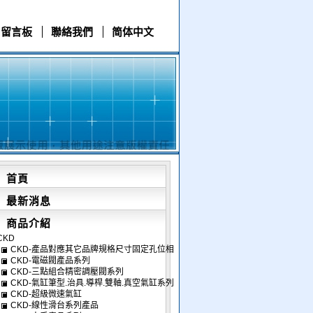
留言板
聯絡我們
简体中文
首頁
最新消息
商品介紹
CKD
CKD-產品對應其它品牌規格尺寸固定孔位相
CKD-電磁閥產品系列
同
CKD-三點組合精密調壓閥系列
CKD-氣缸筆型.治具.導桿.雙軸.真空氣缸系列
CKD-超級微速氣缸
產品
CKD-線性滑台系列產品