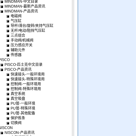
MINDMAN-中文目录
MINDMAN-最新产品资讯
MINDMAN-产品资讯
电磁阀
气压缸
导杆/滑台/旋转/夹持气压缸
无杆/电动/阻挡气压缸
三点组合
手动阀/机械阀
压力感应开关
辅助元件
传感器
PISCO
PISCO-匹士克中文目录
PISCO-产品资讯
快速接头-一般环境用
快速接头-特殊环境用
控制阀-一般环境用
控制阀-特殊环境用
真空系统
真空吸盘
PU管-一般环境
PU管-特殊环境
PU管-其他配备
保护炼条
切换阀
NISCON
NISCON-产品资讯