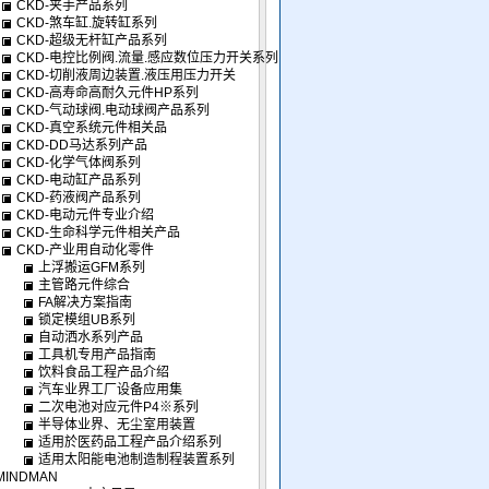
CKD-夹手产品系列
CKD-煞车缸.旋转缸系列
CKD-超级无杆缸产品系列
CKD-电控比例阀.流量.感应数位压力开关系列
CKD-切削液周边装置.液压用压力开关
产品
CKD-高寿命高耐久元件HP系列
CKD-气动球阀.电动球阀产品系列
CKD-真空系统元件相关品
CKD-DD马达系列产品
CKD-化学气体阀系列
CKD-电动缸产品系列
CKD-药液阀产品系列
CKD-电动元件专业介绍
CKD-生命科学元件相关产品
CKD-产业用自动化零件
上浮搬运GFM系列
主管路元件综合
FA解决方案指南
锁定模组UB系列
自动洒水系列产品
工具机专用产品指南
饮料食品工程产品介绍
汽车业界工厂设备应用集
二次电池对应元件P4※系列
半导体业界、无尘室用装置
适用於医药品工程产品介绍系列
适用太阳能电池制造制程装置系列
MINDMAN